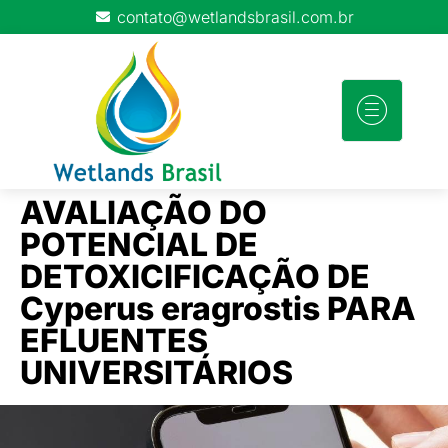
contato@wetlandsbrasil.com.br
DIREÇÃO
WC NO
ÕES
WEBINARS
DO
CONTA
BRASIL
AVALIAÇÃO DO
GRUPO
POTENCIAL DE
DETOXICIFICAÇÃO DE
Cyperus eragrostis PARA
EFLUENTES
UNIVERSITÁRIOS