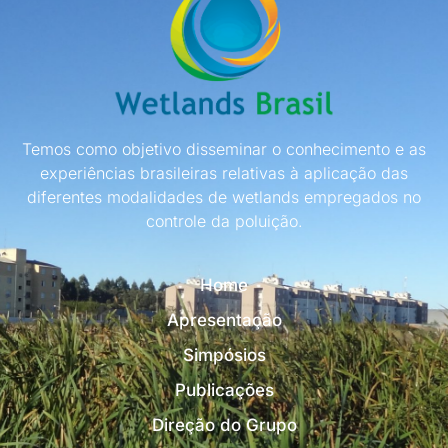
Temos como objetivo disseminar o conhecimento e as
experiências brasileiras relativas à aplicação das
diferentes modalidades de wetlands empregados no
controle da poluição.
Home
Apresentação
Simpósios
Publicações
Direção do Grupo