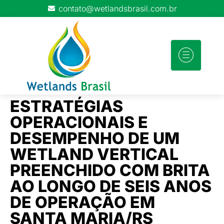
contato@wetlandsbrasil.com.br
DIREÇÃO
WC NO
ÕES
WEBINARS
DO
CONTA
BRASIL
ESTRATÉGIAS
GRUPO
OPERACIONAIS E
DESEMPENHO DE UM
WETLAND VERTICAL
PREENCHIDO COM BRITA
AO LONGO DE SEIS ANOS
DE OPERAÇÃO EM
SANTA MARIA/RS