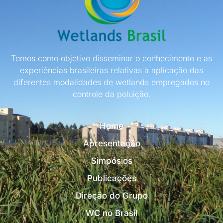
Temos como objetivo disseminar o conhecimento e as
experiências brasileiras relativas à aplicação das
diferentes modalidades de wetlands empregados no
controle da poluição.
Home
Apresentação
Simpósios
Publicações
Direção do Grupo
WC no Brasil