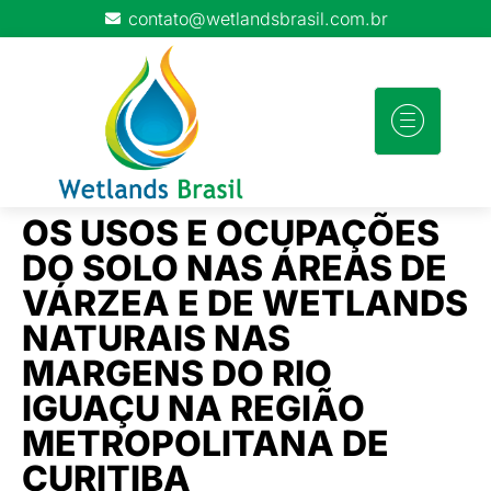
contato@wetlandsbrasil.com.br
DIREÇÃO
WC NO
ÕES
WEBINARS
DO
CONTA
BRASIL
OS USOS E OCUPAÇÕES
GRUPO
DO SOLO NAS ÁREAS DE
VÁRZEA E DE WETLANDS
NATURAIS NAS
MARGENS DO RIO
IGUAÇU NA REGIÃO
METROPOLITANA DE
CURITIBA