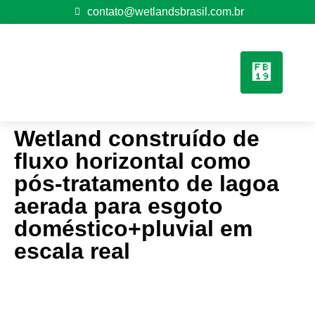
contato@wetlandsbrasil.com.br
DIREÇÃO
WC NO
ÕES
WEBINARS
DO
CONTA
Wetland construído de
BRASIL
GRUPO
fluxo horizontal como
pós-tratamento de lagoa
aerada para esgoto
doméstico+pluvial em
escala real